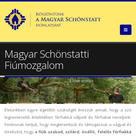
Magyar Schönstatti
Fiúmozgalom
Életre nevelés
Életünkben egyre égetőbb szükségét érezzük annak, hogy a szó
legnemesebb értelmében férfiakká váljunk és férfiakat neveljünk.
Fontosnak tartjuk, hogy megteremtsük és támogassuk a vágyat és
törekvést, hogy
a fiúk szabad, szilárd, önálló, felelős férfiakká