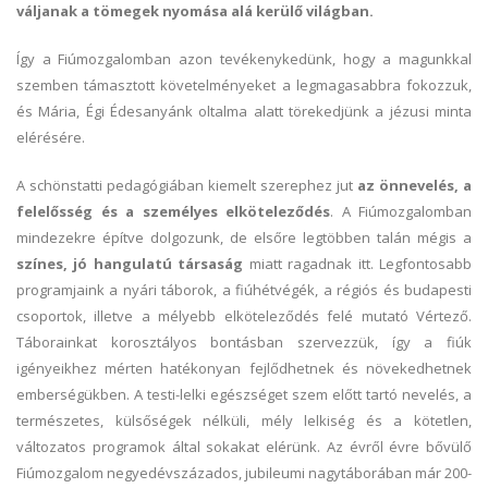
váljanak a tömegek nyomása alá kerülő világban.
Így a Fiúmozgalomban azon tevékenykedünk, hogy a magunkkal
szemben támasztott követelményeket a legmagasabbra fokozzuk,
és Mária, Égi Édesanyánk oltalma alatt törekedjünk a jézusi minta
elérésére.
A schönstatti pedagógiában kiemelt szerephez jut
az önnevelés, a
felelősség és a személyes elköteleződés
. A Fiúmozgalomban
mindezekre építve dolgozunk, de elsőre legtöbben talán mégis a
színes, jó hangulatú társaság
miatt ragadnak itt. Legfontosabb
programjaink a nyári táborok, a fiúhétvégék, a régiós és budapesti
csoportok, illetve a mélyebb elköteleződés felé mutató Vértező.
Táborainkat korosztályos bontásban szervezzük, így a fiúk
igényeikhez mérten hatékonyan fejlődhetnek és növekedhetnek
emberségükben. A testi-lelki egészséget szem előtt tartó nevelés, a
természetes, külsőségek nélküli, mély lelkiség és a kötetlen,
változatos programok által sokakat elérünk. Az évről évre bővülő
Fiúmozgalom negyedévszázados, jubileumi nagytáborában már 200-