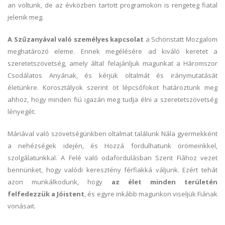
an voltunk, de az évközben tartott programokon is rengeteg fiatal
jelenik meg.
A Szűzanyával való személyes kapcsolat
a Schönstatt Mozgalom
meghatározó eleme. Ennek megélésére ad kiváló keretet a
szeretetszövetség, amely által felajánljuk magunkat a Háromszor
Csodálatos Anyának, és kérjük oltalmát és iránymutatását
életünkre. Korosztályok szerint öt lépcsőfokot határoztunk meg
ahhoz, hogy minden fiú igazán meg tudja élni a szeretetszövetség
lényegét.
Máriával való szövetségünkben oltalmat találunk Nála gyermekként
a nehézségek idején, és Hozzá fordulhatunk örömeinkkel,
szolgálatunkkal. A Felé való odafordulásban Szent Fiához vezet
bennünket, hogy valódi keresztény férfiakká váljunk. Ezért tehát
azon munkálkodunk, hogy
az élet minden területén
felfedezzük a Jóistent
, és egyre inkább magunkon viseljük Fiának
vonásait.